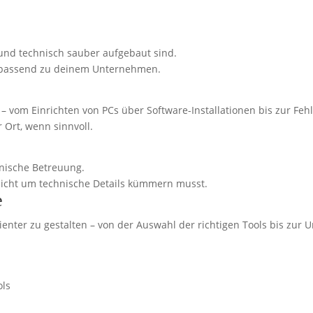
und technisch sauber aufgebaut sind.
r – passend zu deinem Unternehmen.
 – vom Einrichten von PCs über Software-Installationen bis zur Feh
 Ort, wenn sinnvoll.
hnische Betreuung.
 nicht um technische Details kümmern musst.
e
izienter zu gestalten – von der Auswahl der richtigen Tools bis zur
ols